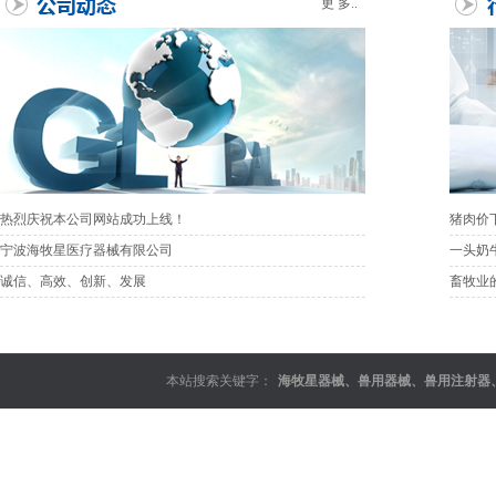
更 多..
热烈庆祝本公司网站成功上线！
猪肉价
宁波海牧星医疗器械有限公司
一头奶
诚信、高效、创新、发展
畜牧业
本站搜索关键字：
海牧星器械
、
兽用器械
、
兽用注射器